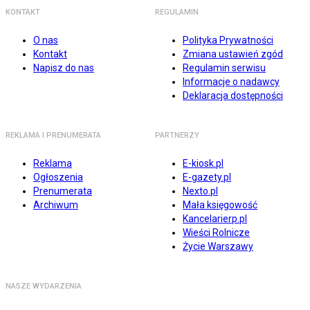
KONTAKT
REGULAMIN
O nas
Polityka Prywatności
Kontakt
Zmiana ustawień zgód
Napisz do nas
Regulamin serwisu
Informacje o nadawcy
Deklaracja dostępności
REKLAMA I PRENUMERATA
PARTNERZY
Reklama
E-kiosk.pl
Ogłoszenia
E-gazety.pl
Prenumerata
Nexto.pl
Archiwum
Mała księgowość
Kancelarierp.pl
Wieści Rolnicze
Życie Warszawy
NASZE WYDARZENIA