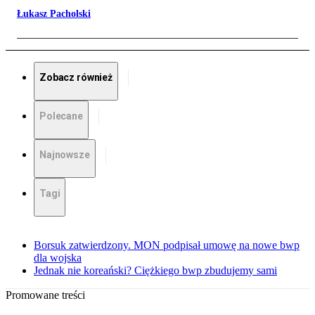
Łukasz Pacholski
Zobacz również
Polecane
Najnowsze
Tagi
Borsuk zatwierdzony. MON podpisał umowę na nowe bwp
dla wojska
Jednak nie koreański? Ciężkiego bwp zbudujemy sami
Promowane treści