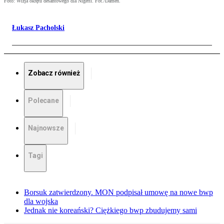
Foto: Wizja okrętu desantowego dla Nigerii. Fot./Damen.
Łukasz Pacholski
Zobacz również
Polecane
Najnowsze
Tagi
Borsuk zatwierdzony. MON podpisał umowę na nowe bwp
dla wojska
Jednak nie koreański? Ciężkiego bwp zbudujemy sami