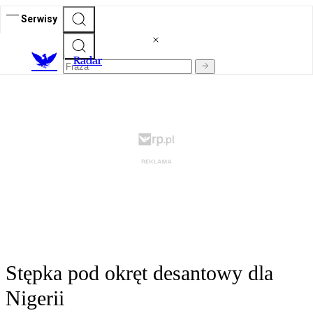
Serwisy
R
adar
Stępka pod okręt desantowy dla
Nigerii