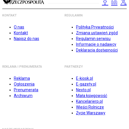
KONTAKT
REGULAMIN
O nas
Polityka Prywatności
Kontakt
Zmiana ustawień zgód
Napisz do nas
Regulamin serwisu
Informacje o nadawcy
Deklaracja dostępności
REKLAMA I PRENUMERATA
PARTNERZY
Reklama
E-kiosk.pl
Ogłoszenia
E-gazety.pl
Prenumerata
Nexto.pl
Archiwum
Mała księgowość
Kancelarierp.pl
Wieści Rolnicze
Życie Warszawy