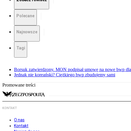
Polecane
Najnowsze
Tagi
Borsuk zatwierdzony. MON podpisał umowę na nowe bwp dla
Jednak nie koreański? Ciężkiego bwp zbudujemy sami
Promowane treści
KONTAKT
O nas
Kontakt