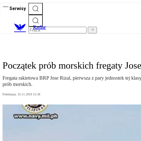
Serwisy
R
adar
Początek prób morskich fregaty Jose
Fregata rakietowa BRP Jose Rizal, pierwsza z pary jednostek tej kl
prób morskich.
Publikacja:
25.11.2019 15:36