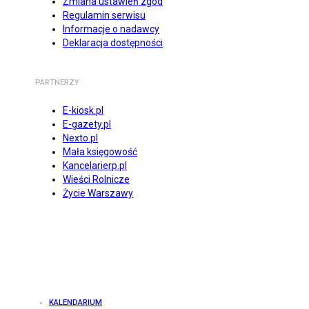
Zmiana ustawień zgód
Regulamin serwisu
Informacje o nadawcy
Deklaracja dostępności
PARTNERZY
E-kiosk.pl
E-gazety.pl
Nexto.pl
Mała księgowość
Kancelarierp.pl
Wieści Rolnicze
Życie Warszawy
KALENDARIUM