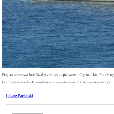
Fregata rakietowa Jose Rizal wychodzi na pierwsze próby morskie. Fot./Mary
Foto: Fregata rakietowa Jose Rizal wychodzi na pierwsze próby morskie. Fot./Marynarka Wojenna Filipin.
Łukasz Pacholski