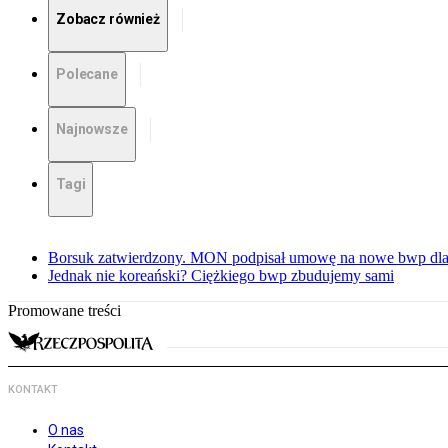
Zobacz również
Polecane
Najnowsze
Tagi
Borsuk zatwierdzony. MON podpisał umowę na nowe bwp dla
Jednak nie koreański? Ciężkiego bwp zbudujemy sami
Promowane treści
KONTAKT
O nas