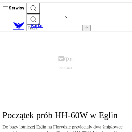
Serwisy
R
adar
Początek prób HH-60W w Eglin
Do bazy lotniczej Eglin na Florydzie przyleciały dwa śmigłowce