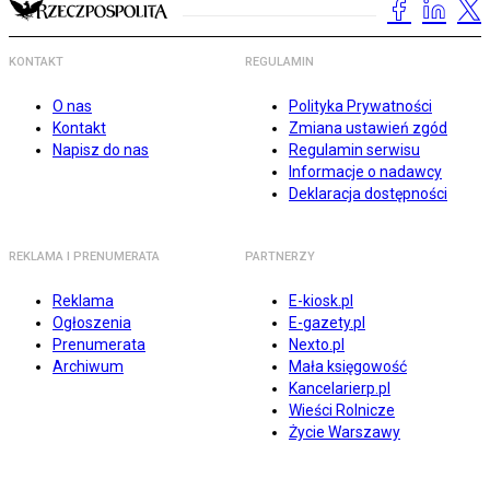
KONTAKT
REGULAMIN
O nas
Polityka Prywatności
Kontakt
Zmiana ustawień zgód
Napisz do nas
Regulamin serwisu
Informacje o nadawcy
Deklaracja dostępności
REKLAMA I PRENUMERATA
PARTNERZY
Reklama
E-kiosk.pl
Ogłoszenia
E-gazety.pl
Prenumerata
Nexto.pl
Archiwum
Mała księgowość
Kancelarierp.pl
Wieści Rolnicze
Życie Warszawy