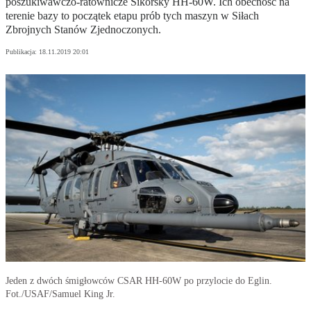
poszukiwawczo-ratownicze Sikorsky HH-60W. Ich obecność na
terenie bazy to początek etapu prób tych maszyn w Siłach
Zbrojnych Stanów Zjednoczonych.
Publikacja:
18.11.2019 20:01
Jeden z dwóch śmigłowców CSAR HH-60W po przylocie do Eglin.
Fot./USAF/Samuel King Jr.