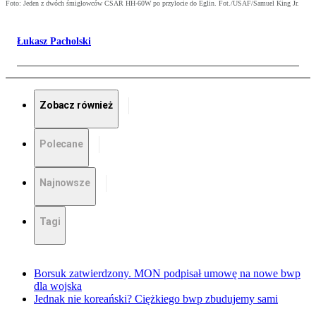
Foto: Jeden z dwóch śmigłowców CSAR HH-60W po przylocie do Eglin. Fot./USAF/Samuel King Jr.
Łukasz Pacholski
Zobacz również
Polecane
Najnowsze
Tagi
Borsuk zatwierdzony. MON podpisał umowę na nowe bwp
dla wojska
Jednak nie koreański? Ciężkiego bwp zbudujemy sami