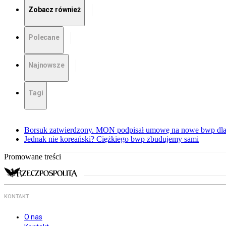
Zobacz również
Polecane
Najnowsze
Tagi
Borsuk zatwierdzony. MON podpisał umowę na nowe bwp dla
Jednak nie koreański? Ciężkiego bwp zbudujemy sami
Promowane treści
KONTAKT
O nas