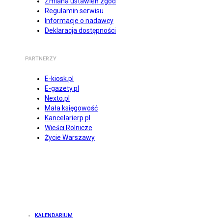
Zmiana ustawień zgód
Regulamin serwisu
Informacje o nadawcy
Deklaracja dostępności
PARTNERZY
E-kiosk.pl
E-gazety.pl
Nexto.pl
Mała księgowość
Kancelarierp.pl
Wieści Rolnicze
Życie Warszawy
KALENDARIUM