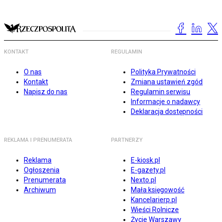
KONTAKT
REGULAMIN
O nas
Polityka Prywatności
Kontakt
Zmiana ustawień zgód
Napisz do nas
Regulamin serwisu
Informacje o nadawcy
Deklaracja dostępności
REKLAMA I PRENUMERATA
PARTNERZY
Reklama
E-kiosk.pl
Ogłoszenia
E-gazety.pl
Prenumerata
Nexto.pl
Archiwum
Mała księgowość
Kancelarierp.pl
Wieści Rolnicze
Życie Warszawy