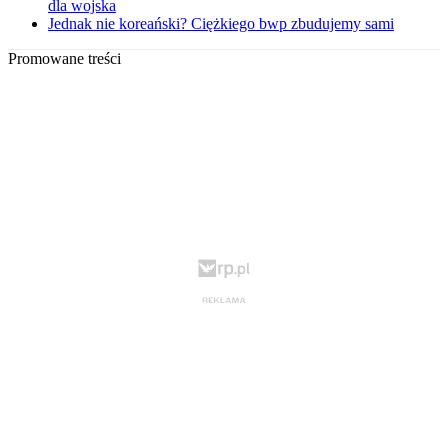
dla wojska
Jednak nie koreański? Ciężkiego bwp zbudujemy sami
Promowane treści