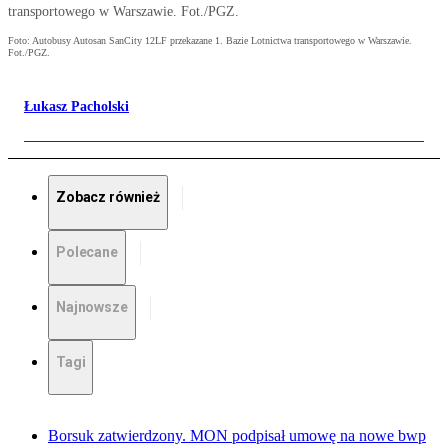
transportowego w Warszawie. Fot./PGZ.
Foto: Autobusy Autosan SanCity 12LF przekazane 1. Bazie Lotnictwa transportowego w Warszawie.
Fot./PGZ.
Łukasz Pacholski
Zobacz również
Polecane
Najnowsze
Tagi
Borsuk zatwierdzony. MON podpisał umowę na nowe bwp