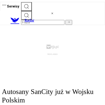
Serwisy
R
adar
Autosany SanCity już w Wojsku
Polskim