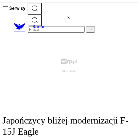
Serwisy
R
adar
Japończycy bliżej modernizacji F-
15J Eagle