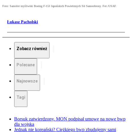
Foto: Samolot myśliwski Boeing F-15J Japońskich Powietrznych Sił Samoobrony. Fot./USAF.
Łukasz Pacholski
Zobacz również
Polecane
Najnowsze
Tagi
Borsuk zatwierdzony. MON podpisał umowę na nowe bwp
dla wojska
Jednak nie koreański? Ciężkiego bwp zbudujemy sami