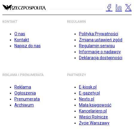
KONTAKT
REGULAMIN
O nas
Polityka Prywatności
Kontakt
Zmiana ustawień zgód
Napisz do nas
Regulamin serwisu
Informacje o nadawcy
Deklaracja dostępności
REKLAMA I PRENUMERATA
PARTNERZY
Reklama
E-kiosk.pl
Ogłoszenia
E-gazety.pl
Prenumerata
Nexto.pl
Archiwum
Mała księgowość
Kancelarierp.pl
Wieści Rolnicze
Życie Warszawy