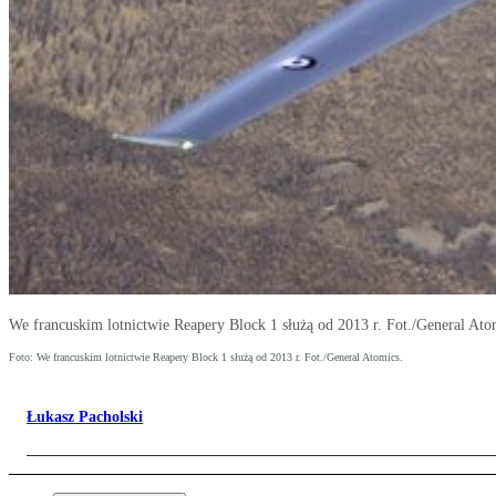
We francuskim lotnictwie Reapery Block 1 służą od 2013 r. Fot./General Ato
Foto: We francuskim lotnictwie Reapery Block 1 służą od 2013 r. Fot./General Atomics.
Łukasz Pacholski