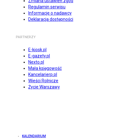
Zmiana ustawień zgód
Regulamin serwisu
Informacje o nadawcy
Deklaracja dostępności
PARTNERZY
E-kiosk.pl
E-gazety.pl
Nexto.pl
Mała księgowość
Kancelarierp.pl
Wieści Rolnicze
Życie Warszawy
KALENDARIUM