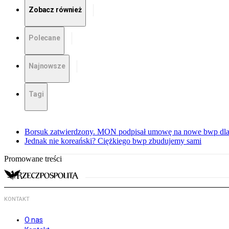
Zobacz również
Polecane
Najnowsze
Tagi
Borsuk zatwierdzony. MON podpisał umowę na nowe bwp dla
Jednak nie koreański? Ciężkiego bwp zbudujemy sami
Promowane treści
KONTAKT
O nas