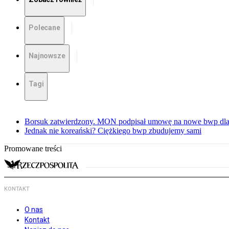
Polecane
Najnowsze
Tagi
Borsuk zatwierdzony. MON podpisał umowę na nowe bwp dla
Jednak nie koreański? Ciężkiego bwp zbudujemy sami
Promowane treści
KONTAKT
O nas
Kontakt