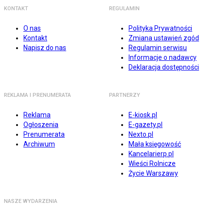
KONTAKT
REGULAMIN
O nas
Polityka Prywatności
Kontakt
Zmiana ustawień zgód
Napisz do nas
Regulamin serwisu
Informacje o nadawcy
Deklaracja dostępności
REKLAMA I PRENUMERATA
PARTNERZY
Reklama
E-kiosk.pl
Ogłoszenia
E-gazety.pl
Prenumerata
Nexto.pl
Archiwum
Mała księgowość
Kancelarierp.pl
Wieści Rolnicze
Życie Warszawy
NASZE WYDARZENIA