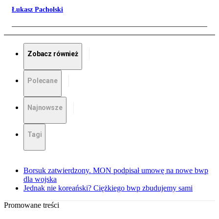
Łukasz Pacholski
Zobacz również
Polecane
Najnowsze
Tagi
Borsuk zatwierdzony. MON podpisał umowę na nowe bwp
dla wojska
Jednak nie koreański? Ciężkiego bwp zbudujemy sami
Promowane treści