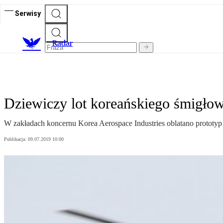
Serwisy
R
adar
Dziewiczy lot koreańskiego śmigło
W zakładach koncernu Korea Aerospace Industries oblatano prototy
Publikacja:
09.07.2019 10:00