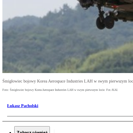
Śmigłowiec bojowy Korea Aerospace Industries LAH w swym pierwszym loci
Foto: Śmigłowiec bojowy Korea Aerospace Industries LAH w swym pierwszym locie. Fot./KAI.
Łukasz Pacholski
Zobacz również