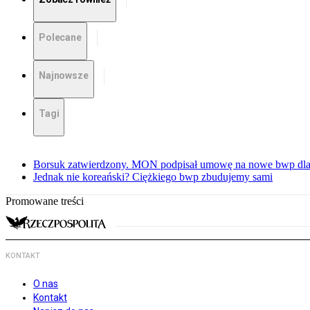
Polecane
Najnowsze
Tagi
Borsuk zatwierdzony. MON podpisał umowę na nowe bwp dla
Jednak nie koreański? Ciężkiego bwp zbudujemy sami
Promowane treści
KONTAKT
O nas
Kontakt