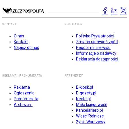
KONTAKT
REGULAMIN
O nas
Polityka Prywatności
Kontakt
Zmiana ustawień zgód
Napisz do nas
Regulamin serwisu
Informacje o nadawcy
Deklaracja dostępności
REKLAMA I PRENUMERATA
PARTNERZY
Reklama
E-kiosk.pl
Ogłoszenia
E-gazety.pl
Prenumerata
Nexto.pl
Archiwum
Mała księgowość
Kancelarierp.pl
Wieści Rolnicze
Życie Warszawy