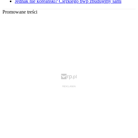
Jednak nie koreański? Ciężkiego bwp zbudujemy sami
Promowane treści