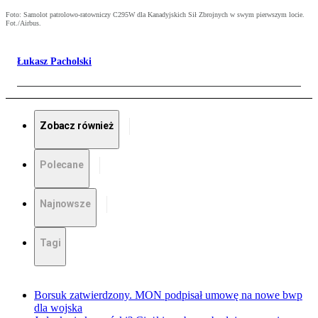
Foto: Samolot patrolowo-ratowniczy C295W dla Kanadyjskich Sił Zbrojnych w swym pierwszym locie.
Fot./Airbus.
Łukasz Pacholski
Zobacz również
Polecane
Najnowsze
Tagi
Borsuk zatwierdzony. MON podpisał umowę na nowe bwp
dla wojska