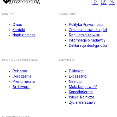
KONTAKT
REGULAMIN
O nas
Polityka Prywatności
Kontakt
Zmiana ustawień zgód
Napisz do nas
Regulamin serwisu
Informacje o nadawcy
Deklaracja dostępności
REKLAMA I PRENUMERATA
PARTNERZY
Reklama
E-kiosk.pl
Ogłoszenia
E-gazety.pl
Prenumerata
Nexto.pl
Archiwum
Mała księgowość
Kancelarierp.pl
Wieści Rolnicze
Życie Warszawy