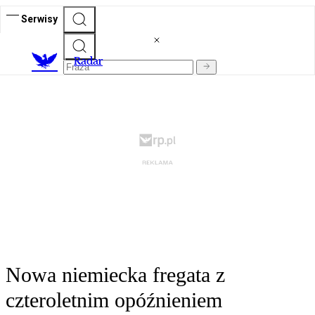
Serwisy
R
adar
Nowa niemiecka fregata z
czteroletnim opóźnieniem