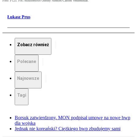
Foto: F125. Fot./Ministerstwo Obrony Niemiec/Carsten Vennemman.
Łukasz Prus
Zobacz również
Polecane
Najnowsze
Tagi
Borsuk zatwierdzony. MON podpisał umowę na nowe bwp
dla wojska
Jednak nie koreański? Ciężkiego bwp zbudujemy sami