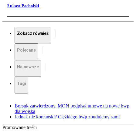
Łukasz Pacholski
Zobacz również
Polecane
Najnowsze
Tagi
Borsuk zatwierdzony. MON podpisał umowę na nowe bwp
dla wojska
Jednak nie koreański? Ciężkiego bwp zbudujemy sami
Promowane treści