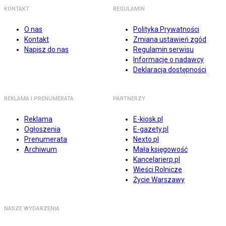
KONTAKT
REGULAMIN
O nas
Polityka Prywatności
Kontakt
Zmiana ustawień zgód
Napisz do nas
Regulamin serwisu
Informacje o nadawcy
Deklaracja dostępności
REKLAMA I PRENUMERATA
PARTNERZY
Reklama
E-kiosk.pl
Ogłoszenia
E-gazety.pl
Prenumerata
Nexto.pl
Archiwum
Mała księgowość
Kancelarierp.pl
Wieści Rolnicze
Życie Warszawy
NASZE WYDARZENIA