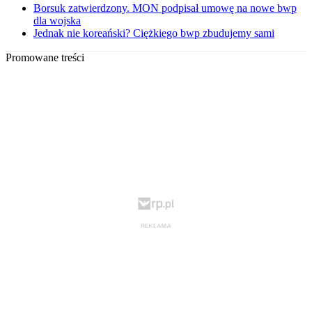
Borsuk zatwierdzony. MON podpisał umowę na nowe bwp
dla wojska
Jednak nie koreański? Ciężkiego bwp zbudujemy sami
Promowane treści