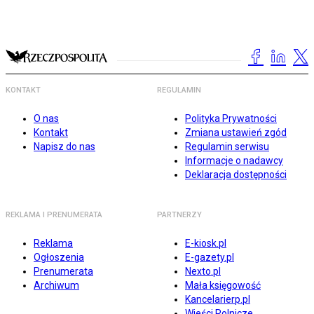
KONTAKT
REGULAMIN
O nas
Polityka Prywatności
Kontakt
Zmiana ustawień zgód
Napisz do nas
Regulamin serwisu
Informacje o nadawcy
Deklaracja dostępności
REKLAMA I PRENUMERATA
PARTNERZY
Reklama
E-kiosk.pl
Ogłoszenia
E-gazety.pl
Prenumerata
Nexto.pl
Archiwum
Mała księgowość
Kancelarierp.pl
Wieści Rolnicze