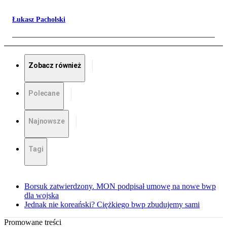
Łukasz Pacholski
Zobacz również
Polecane
Najnowsze
Tagi
Borsuk zatwierdzony. MON podpisał umowę na nowe bwp
dla wojska
Jednak nie koreański? Ciężkiego bwp zbudujemy sami
Promowane treści