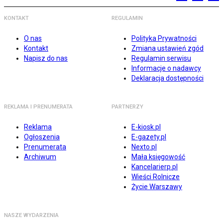
KONTAKT
REGULAMIN
O nas
Polityka Prywatności
Kontakt
Zmiana ustawień zgód
Napisz do nas
Regulamin serwisu
Informacje o nadawcy
Deklaracja dostępności
REKLAMA I PRENUMERATA
PARTNERZY
Reklama
E-kiosk.pl
Ogłoszenia
E-gazety.pl
Prenumerata
Nexto.pl
Archiwum
Mała księgowość
Kancelarierp.pl
Wieści Rolnicze
Życie Warszawy
NASZE WYDARZENIA