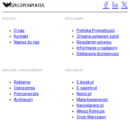
KONTAKT
REGULAMIN
O nas
Polityka Prywatności
Kontakt
Zmiana ustawień zgód
Napisz do nas
Regulamin serwisu
Informacje o nadawcy
Deklaracja dostępności
REKLAMA I PRENUMERATA
PARTNERZY
Reklama
E-kiosk.pl
Ogłoszenia
E-gazety.pl
Prenumerata
Nexto.pl
Archiwum
Mała księgowość
Kancelarierp.pl
Wieści Rolnicze
Życie Warszawy