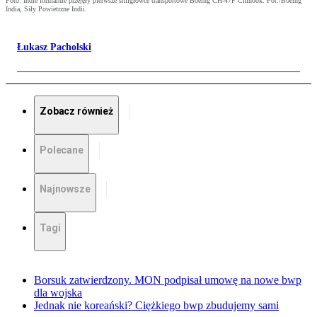
Foto: Indie formalnie przejęły pierwsze śmigłowce transportowe Boeing CH-47F Chinook. Fot./Boeing
India, Siły Powietrzne Indii.
Łukasz Pacholski
Zobacz również
Polecane
Najnowsze
Tagi
Borsuk zatwierdzony. MON podpisał umowę na nowe bwp
dla wojska
Jednak nie koreański? Ciężkiego bwp zbudujemy sami