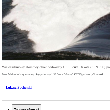
Wielozadaniowy atomowy okręt podwodny USS South Dakota (SSN 790) pod
Foto: Wielozadaniowy atomowy okręt podwodny USS South Dakota (SSN 790) podczas prób morskich.
Łukasz Pacholski
Zobacz również