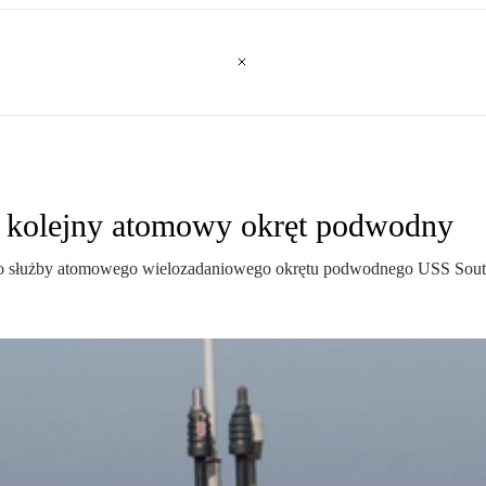
 kolejny atomowy okręt podwodny
 służby atomowego wielozadaniowego okrętu podwodnego USS South D