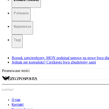
Polecane
Najnowsze
Tagi
Borsuk zatwierdzony. MON podpisał umowę na nowe bwp dla
Jednak nie koreański? Ciężkiego bwp zbudujemy sami
Promowane treści
KONTAKT
O nas
Kontakt