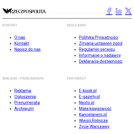
KONTAKT
REGULAMIN
O nas
Polityka Prywatności
Kontakt
Zmiana ustawień zgód
Napisz do nas
Regulamin serwisu
Informacje o nadawcy
Deklaracja dostępności
REKLAMA I PRENUMERATA
PARTNERZY
Reklama
E-kiosk.pl
Ogłoszenia
E-gazety.pl
Prenumerata
Nexto.pl
Archiwum
Mała księgowość
Kancelarierp.pl
Wieści Rolnicze
Życie Warszawy