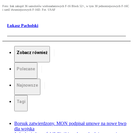
Foto: Irak zakupił 36 samolotów wielozadaniowych F-16 Block 52+, w tym 30 jednomiejscowych F-16C
i sześć dwumiejscowych F-16D. Fot. USAF
Łukasz Pacholski
Zobacz również
Polecane
Najnowsze
Tagi
Borsuk zatwierdzony. MON podpisał umowę na nowe bwp
dla wojska