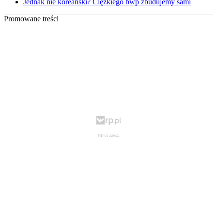
Jednak nie koreański? Ciężkiego bwp zbudujemy sami
Promowane treści