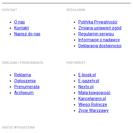
KONTAKT
REGULAMIN
O nas
Polityka Prywatności
Kontakt
Zmiana ustawień zgód
Napisz do nas
Regulamin serwisu
Informacje o nadawcy
Deklaracja dostępności
REKLAMA I PRENUMERATA
PARTNERZY
Reklama
E-kiosk.pl
Ogłoszenia
E-gazety.pl
Prenumerata
Nexto.pl
Archiwum
Mała księgowość
Kancelarierp.pl
Wieści Rolnicze
Życie Warszawy
NASZE WYDARZENIA