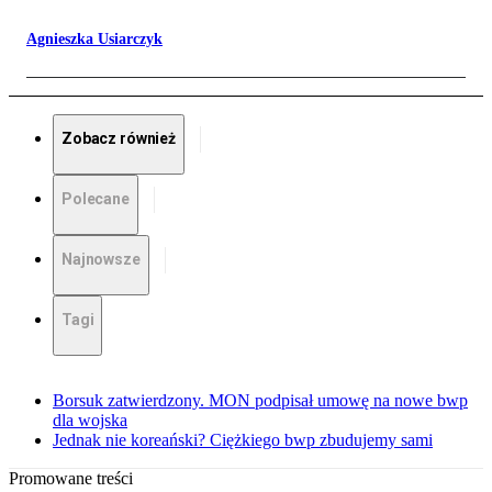
Agnieszka Usiarczyk
Zobacz również
Polecane
Najnowsze
Tagi
Borsuk zatwierdzony. MON podpisał umowę na nowe bwp
dla wojska
Jednak nie koreański? Ciężkiego bwp zbudujemy sami
Promowane treści