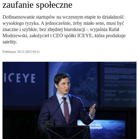
zaufanie społeczne
Dofinansowanie startupów na wczesnym etapie to działalność
wysokiego ryzyka. A jednocześnie, żeby miało sens, musi być
znaczne i szybkie, bez zbędnej biurokracji – wyjaśnia Rafał
Modrzewski, założyciel i CEO spółki ICEYE, która produkuje
satelity.
Publikacja:
26.11.2025 04:11