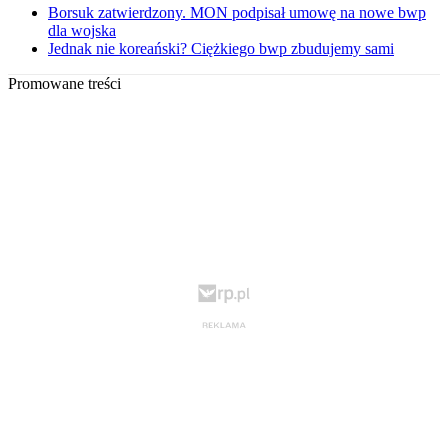
Borsuk zatwierdzony. MON podpisał umowę na nowe bwp
dla wojska
Jednak nie koreański? Ciężkiego bwp zbudujemy sami
Promowane treści