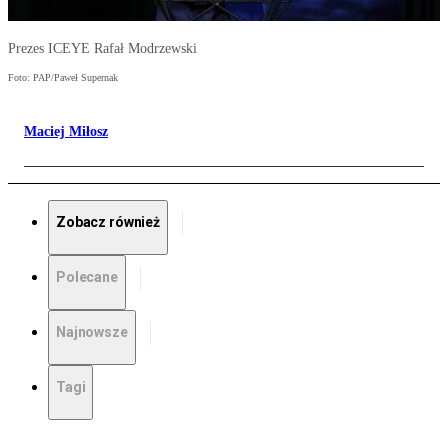
Prezes ICEYE Rafał Modrzewski
Foto: PAP/Paweł Supernak
Maciej Miłosz
Zobacz również
Polecane
Najnowsze
Tagi