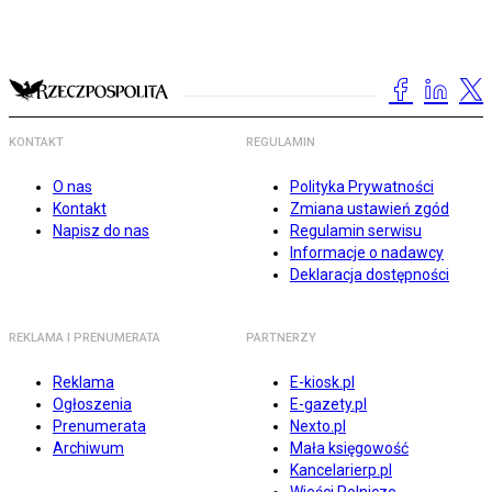
KONTAKT
REGULAMIN
O nas
Polityka Prywatności
Kontakt
Zmiana ustawień zgód
Napisz do nas
Regulamin serwisu
Informacje o nadawcy
Deklaracja dostępności
REKLAMA I PRENUMERATA
PARTNERZY
Reklama
E-kiosk.pl
Ogłoszenia
E-gazety.pl
Prenumerata
Nexto.pl
Archiwum
Mała księgowość
Kancelarierp.pl