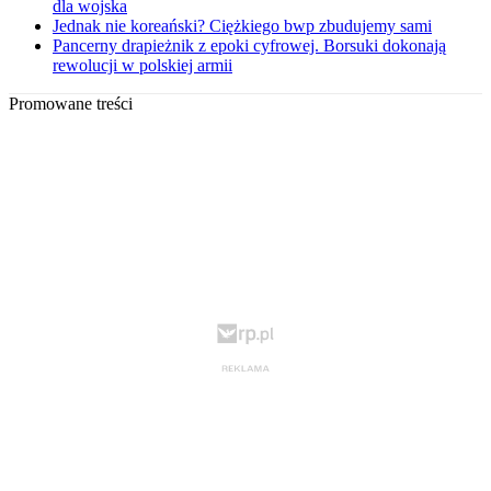
dla wojska
Jednak nie koreański? Ciężkiego bwp zbudujemy sami
Pancerny drapieżnik z epoki cyfrowej. Borsuki dokonają
rewolucji w polskiej armii
Promowane treści