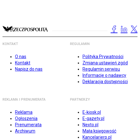
KONTAKT
REGULAMIN
O nas
Polityka Prywatności
Kontakt
Zmiana ustawień zgód
Napisz do nas
Regulamin serwisu
Informacje o nadawcy
Deklaracja dostępności
REKLAMA I PRENUMERATA
PARTNERZY
Reklama
E-kiosk.pl
Ogłoszenia
E-gazety.pl
Prenumerata
Nexto.pl
Archiwum
Mała księgowość
Kancelarierp.pl