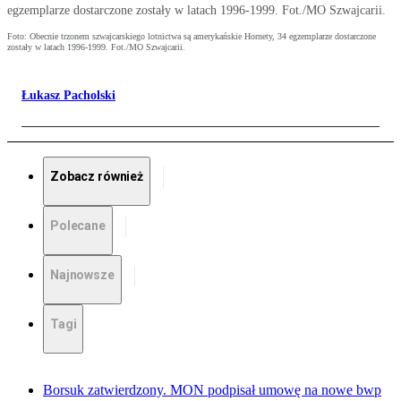
egzemplarze dostarczone zostały w latach 1996-1999. Fot./MO Szwajcarii.
Foto: Obecnie trzonem szwajcarskiego lotnictwa są amerykańskie Hornety, 34 egzemplarze dostarczone
zostały w latach 1996-1999. Fot./MO Szwajcarii.
Łukasz Pacholski
Zobacz również
Polecane
Najnowsze
Tagi
Borsuk zatwierdzony. MON podpisał umowę na nowe bwp