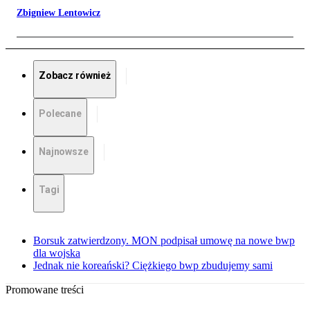
Zbigniew Lentowicz
Zobacz również
Polecane
Najnowsze
Tagi
Borsuk zatwierdzony. MON podpisał umowę na nowe bwp
dla wojska
Jednak nie koreański? Ciężkiego bwp zbudujemy sami
Promowane treści