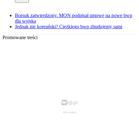
Borsuk zatwierdzony. MON podpisał umowę na nowe bwp
dla wojska
Jednak nie koreański? Ciężkiego bwp zbudujemy sami
Promowane treści