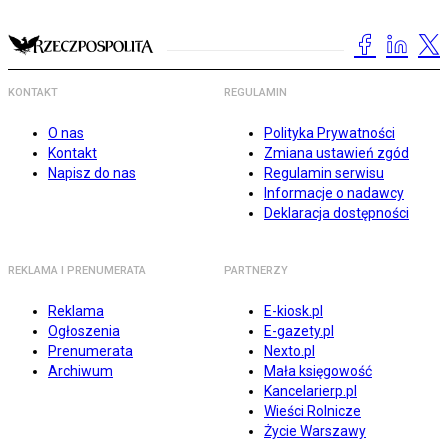
KONTAKT
REGULAMIN
O nas
Polityka Prywatności
Kontakt
Zmiana ustawień zgód
Napisz do nas
Regulamin serwisu
Informacje o nadawcy
Deklaracja dostępności
REKLAMA I PRENUMERATA
PARTNERZY
Reklama
E-kiosk.pl
Ogłoszenia
E-gazety.pl
Prenumerata
Nexto.pl
Archiwum
Mała księgowość
Kancelarierp.pl
Wieści Rolnicze
Życie Warszawy