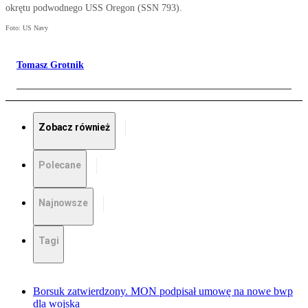
okrętu podwodnego USS Oregon (SSN 793).
Foto: US Navy
Tomasz Grotnik
Zobacz również
Polecane
Najnowsze
Tagi
Borsuk zatwierdzony. MON podpisał umowę na nowe bwp
dla wojska