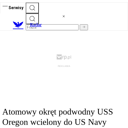
Serwisy
R
adar
Atomowy okręt podwodny USS
Oregon wcielony do US Navy