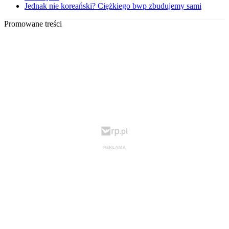
Jednak nie koreański? Ciężkiego bwp zbudujemy sami
Promowane treści