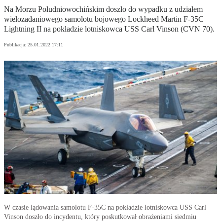
Na Morzu Południowochińskim doszło do wypadku z udziałem
wielozadaniowego samolotu bojowego Lockheed Martin F-35C
Lightning II na pokładzie lotniskowca USS Carl Vinson (CVN 70).
Publikacja:
25.01.2022 17:11
W czasie lądowania samolotu F-35C na pokładzie lotniskowca USS Carl
Vinson doszło do incydentu, który poskutkował obrażeniami siedmiu