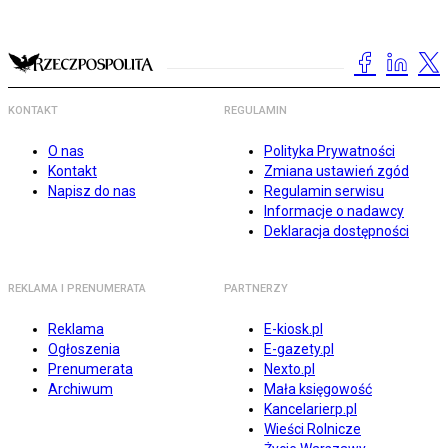
KONTAKT
REGULAMIN
O nas
Polityka Prywatności
Kontakt
Zmiana ustawień zgód
Napisz do nas
Regulamin serwisu
Informacje o nadawcy
Deklaracja dostępności
REKLAMA I PRENUMERATA
PARTNERZY
Reklama
E-kiosk.pl
Ogłoszenia
E-gazety.pl
Prenumerata
Nexto.pl
Archiwum
Mała księgowość
Kancelarierp.pl
Wieści Rolnicze