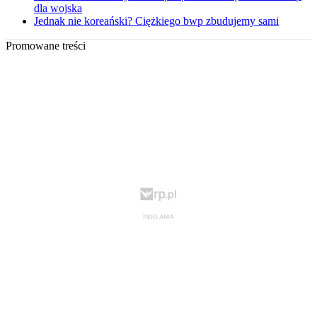
dla wojska
Jednak nie koreański? Ciężkiego bwp zbudujemy sami
Promowane treści