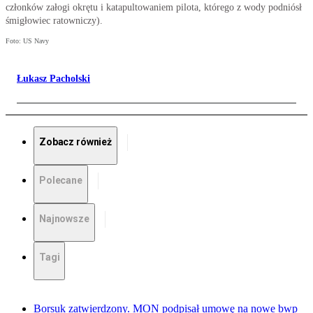
członków załogi okrętu i katapultowaniem pilota, którego z wody podniósł
śmigłowiec ratowniczy).
Foto: US Navy
Łukasz Pacholski
Zobacz również
Polecane
Najnowsze
Tagi
Borsuk zatwierdzony. MON podpisał umowę na nowe bwp