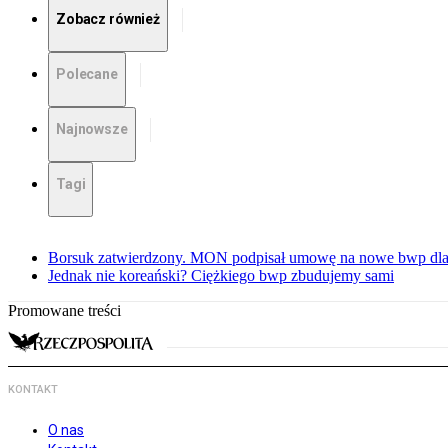
Zobacz również
Polecane
Najnowsze
Tagi
Borsuk zatwierdzony. MON podpisał umowę na nowe bwp dla
Jednak nie koreański? Ciężkiego bwp zbudujemy sami
Promowane treści
KONTAKT
O nas