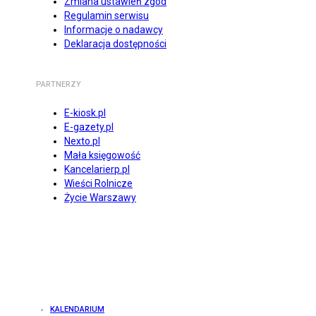
Zmiana ustawień zgód
Regulamin serwisu
Informacje o nadawcy
Deklaracja dostępności
PARTNERZY
E-kiosk.pl
E-gazety.pl
Nexto.pl
Mała księgowość
Kancelarierp.pl
Wieści Rolnicze
Życie Warszawy
KALENDARIUM