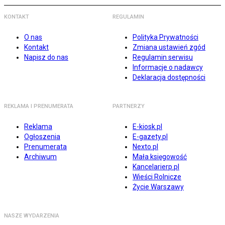
KONTAKT
REGULAMIN
O nas
Polityka Prywatności
Kontakt
Zmiana ustawień zgód
Napisz do nas
Regulamin serwisu
Informacje o nadawcy
Deklaracja dostępności
REKLAMA I PRENUMERATA
PARTNERZY
Reklama
E-kiosk.pl
Ogłoszenia
E-gazety.pl
Prenumerata
Nexto.pl
Archiwum
Mała księgowość
Kancelarierp.pl
Wieści Rolnicze
Życie Warszawy
NASZE WYDARZENIA