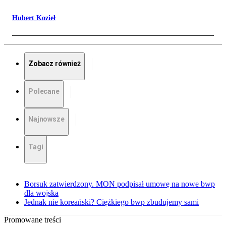
Hubert Kozieł
Zobacz również
Polecane
Najnowsze
Tagi
Borsuk zatwierdzony. MON podpisał umowę na nowe bwp
dla wojska
Jednak nie koreański? Ciężkiego bwp zbudujemy sami
Promowane treści