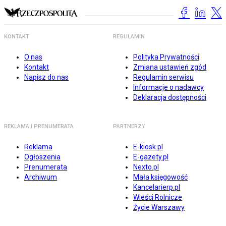
KONTAKT
REGULAMIN
O nas
Polityka Prywatności
Kontakt
Zmiana ustawień zgód
Napisz do nas
Regulamin serwisu
Informacje o nadawcy
Deklaracja dostępności
REKLAMA I PRENUMERATA
PARTNERZY
Reklama
E-kiosk.pl
Ogłoszenia
E-gazety.pl
Prenumerata
Nexto.pl
Archiwum
Mała księgowość
Kancelarierp.pl
Wieści Rolnicze
Życie Warszawy