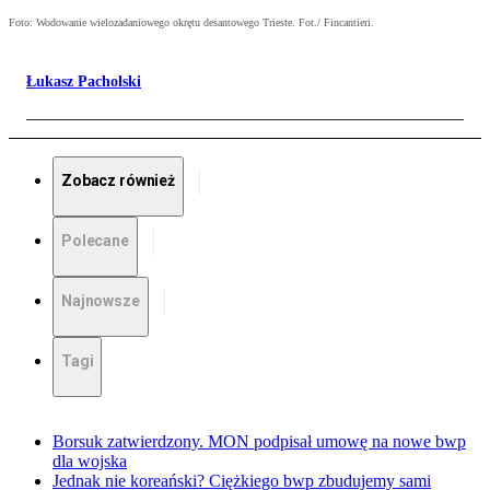
Foto: Wodowanie wielozadaniowego okrętu desantowego Trieste. Fot./ Fincantieri.
Łukasz Pacholski
Zobacz również
Polecane
Najnowsze
Tagi
Borsuk zatwierdzony. MON podpisał umowę na nowe bwp
dla wojska
Jednak nie koreański? Ciężkiego bwp zbudujemy sami