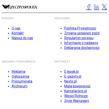
KONTAKT
REGULAMIN
O nas
Polityka Prywatności
Kontakt
Zmiana ustawień zgód
Napisz do nas
Regulamin serwisu
Informacje o nadawcy
Deklaracja dostępności
REKLAMA I PRENUMERATA
PARTNERZY
Reklama
E-kiosk.pl
Ogłoszenia
E-gazety.pl
Prenumerata
Nexto.pl
Archiwum
Mała księgowość
Kancelarierp.pl
Wieści Rolnicze
Życie Warszawy