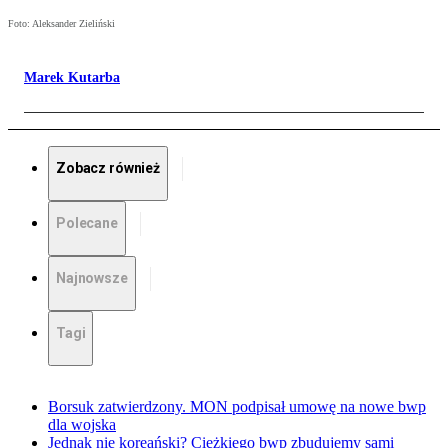
Foto: Aleksander Zieliński
Marek Kutarba
Zobacz również
Polecane
Najnowsze
Tagi
Borsuk zatwierdzony. MON podpisał umowę na nowe bwp
dla wojska
Jednak nie koreański? Ciężkiego bwp zbudujemy sami