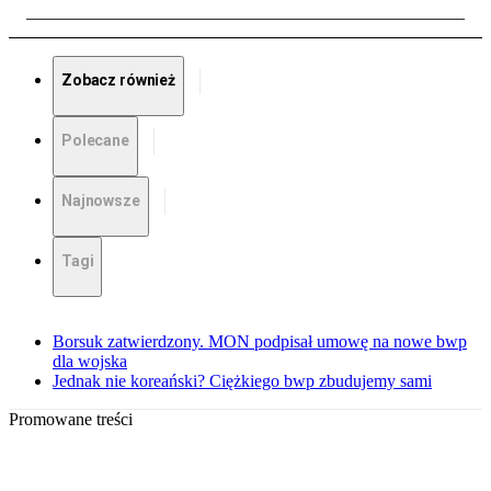
Zobacz również
Polecane
Najnowsze
Tagi
Borsuk zatwierdzony. MON podpisał umowę na nowe bwp
dla wojska
Jednak nie koreański? Ciężkiego bwp zbudujemy sami
Promowane treści