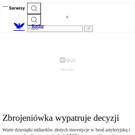
Serwisy
R
adar
Zbrojeniówka wypatruje decyzji
Warte dziesiątki miliardów złotych inwestycje w broń artyleryjską i