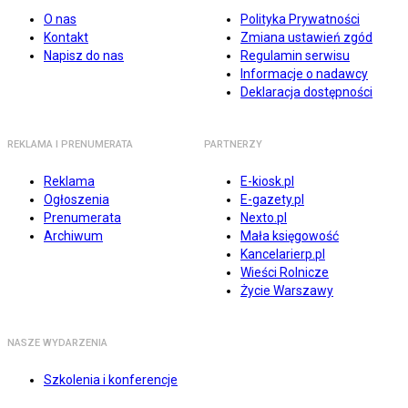
O nas
Polityka Prywatności
Kontakt
Zmiana ustawień zgód
Napisz do nas
Regulamin serwisu
Informacje o nadawcy
Deklaracja dostępności
REKLAMA I PRENUMERATA
PARTNERZY
Reklama
E-kiosk.pl
Ogłoszenia
E-gazety.pl
Prenumerata
Nexto.pl
Archiwum
Mała księgowość
Kancelarierp.pl
Wieści Rolnicze
Życie Warszawy
NASZE WYDARZENIA
Szkolenia i konferencje