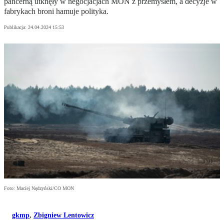
pancerną utknęły w negocjacjach MON z przemysłem, a decyzje w
fabrykach broni hamuje polityka.
Publikacja:
24.04.2024 15:53
Foto: Maciej Nędzyński/CO MON
gkmp
,
Zbigniew Lentowicz