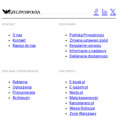
KONTAKT
REGULAMIN
O nas
Polityka Prywatności
Kontakt
Zmiana ustawień zgód
Napisz do nas
Regulamin serwisu
Informacje o nadawcy
Deklaracja dostępności
REKLAMA I PRENUMERATA
PARTNERZY
Reklama
E-kiosk.pl
Ogłoszenia
E-gazety.pl
Prenumerata
Nexto.pl
Archiwum
Mała księgowość
Kancelarierp.pl
Wieści Rolnicze
Życie Warszawy