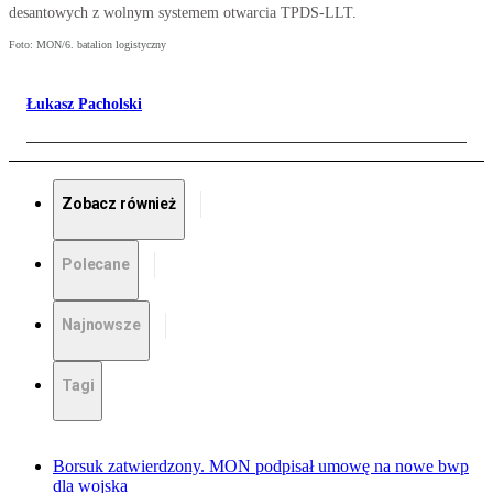
desantowych z wolnym systemem otwarcia TPDS-LLT.
Foto: MON/6. batalion logistyczny
Łukasz Pacholski
Zobacz również
Polecane
Najnowsze
Tagi
Borsuk zatwierdzony. MON podpisał umowę na nowe bwp
dla wojska