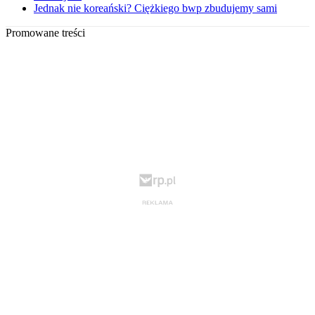
Jednak nie koreański? Ciężkiego bwp zbudujemy sami
Promowane treści