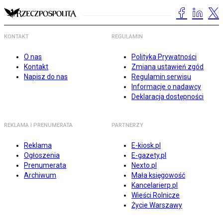
KONTAKT
REGULAMIN
O nas
Polityka Prywatności
Kontakt
Zmiana ustawień zgód
Napisz do nas
Regulamin serwisu
Informacje o nadawcy
Deklaracja dostępności
REKLAMA I PRENUMERATA
PARTNERZY
Reklama
E-kiosk.pl
Ogłoszenia
E-gazety.pl
Prenumerata
Nexto.pl
Archiwum
Mała księgowość
Kancelarierp.pl
Wieści Rolnicze
Życie Warszawy