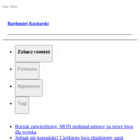
Foto: HSW
Bartłomiej Kucharski
Zobacz również
Polecane
Najnowsze
Tagi
Borsuk zatwierdzony. MON podpisał umowę na nowe bwp
dla wojska
Jednak nie koreański? Ciężkiego bwp zbudujemy sami