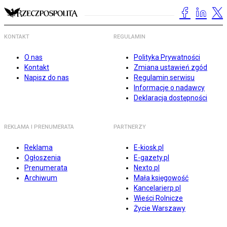
KONTAKT
REGULAMIN
O nas
Polityka Prywatności
Kontakt
Zmiana ustawień zgód
Napisz do nas
Regulamin serwisu
Informacje o nadawcy
Deklaracja dostępności
REKLAMA I PRENUMERATA
PARTNERZY
Reklama
E-kiosk.pl
Ogłoszenia
E-gazety.pl
Prenumerata
Nexto.pl
Archiwum
Mała księgowość
Kancelarierp.pl
Wieści Rolnicze
Życie Warszawy