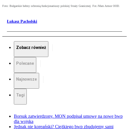
Foto: Bułgarskie hełmy ochronią funkcjonariuszy polskiej Straży Granicznej. Fot./Mars Armor OOD.
Łukasz Pacholski
Zobacz również
Polecane
Najnowsze
Tagi
Borsuk zatwierdzony. MON podpisał umowę na nowe bwp
dla wojska
Jednak nie koreański? Ciężkiego bwp zbudujemy sami