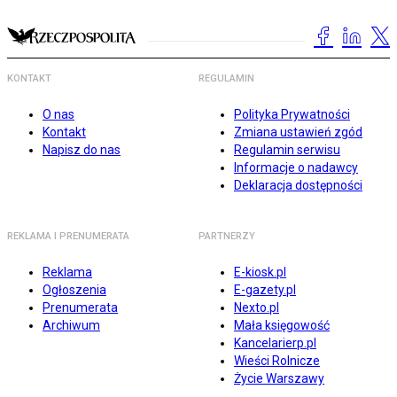
KONTAKT
REGULAMIN
O nas
Polityka Prywatności
Kontakt
Zmiana ustawień zgód
Napisz do nas
Regulamin serwisu
Informacje o nadawcy
Deklaracja dostępności
REKLAMA I PRENUMERATA
PARTNERZY
Reklama
E-kiosk.pl
Ogłoszenia
E-gazety.pl
Prenumerata
Nexto.pl
Archiwum
Mała księgowość
Kancelarierp.pl
Wieści Rolnicze
Życie Warszawy