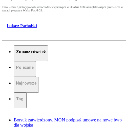
Foto: Jeden z prototypowych samochodów ciężarowych w układzie 8×8 skompletowanych przez Jelcza w
ramach programu Wisła. Fot./PGZ.
Łukasz Pacholski
Zobacz również
Polecane
Najnowsze
Tagi
Borsuk zatwierdzony. MON podpisał umowę na nowe bwp
dla wojska