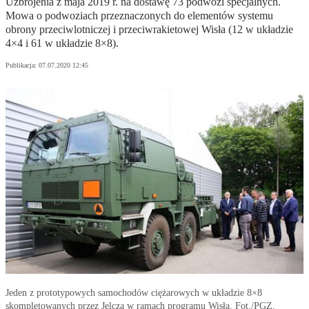
Uzbrojenia z maja 2019 r. na dostawę 73 podwozi specjalnych.
Mowa o podwoziach przeznaczonych do elementów systemu
obrony przeciwlotniczej i przeciwrakietowej Wisła (12 w układzie
4×4 i 61 w układzie 8×8).
Publikacja:
07.07.2020 12:45
Jeden z prototypowych samochodów ciężarowych w układzie 8×8
skompletowanych przez Jelcza w ramach programu Wisła. Fot./PGZ.