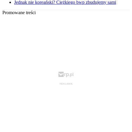
Jednak nie koreański? Ciężkiego bwp zbudujemy sami
Promowane treści