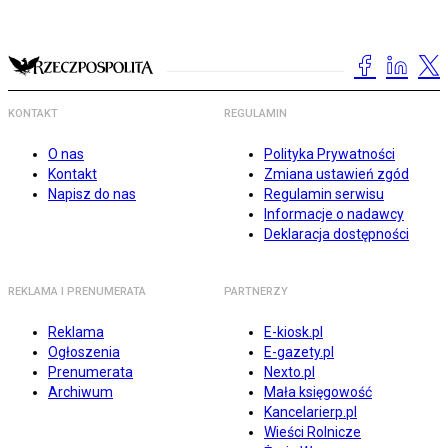
KONTAKT
REGULAMIN
O nas
Polityka Prywatności
Kontakt
Zmiana ustawień zgód
Napisz do nas
Regulamin serwisu
Informacje o nadawcy
Deklaracja dostępności
REKLAMA I PRENUMERATA
PARTNERZY
Reklama
E-kiosk.pl
Ogłoszenia
E-gazety.pl
Prenumerata
Nexto.pl
Archiwum
Mała księgowość
Kancelarierp.pl
Wieści Rolnicze