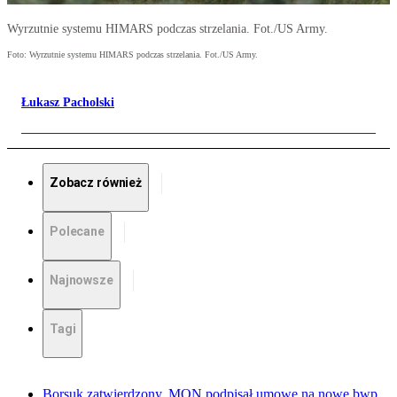
Wyrzutnie systemu HIMARS podczas strzelania. Fot./US Army.
Foto: Wyrzutnie systemu HIMARS podczas strzelania. Fot./US Army.
Łukasz Pacholski
Zobacz również
Polecane
Najnowsze
Tagi
Borsuk zatwierdzony. MON podpisał umowę na nowe bwp