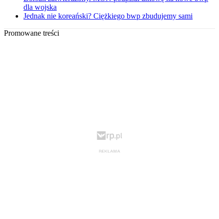
dla wojska
Jednak nie koreański? Ciężkiego bwp zbudujemy sami
Promowane treści