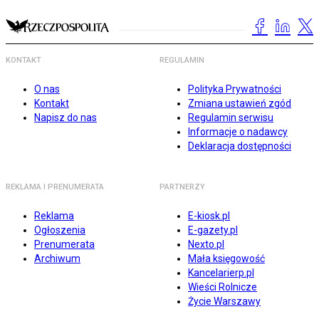
KONTAKT
REGULAMIN
O nas
Polityka Prywatności
Kontakt
Zmiana ustawień zgód
Napisz do nas
Regulamin serwisu
Informacje o nadawcy
Deklaracja dostępności
REKLAMA I PRENUMERATA
PARTNERZY
Reklama
E-kiosk.pl
Ogłoszenia
E-gazety.pl
Prenumerata
Nexto.pl
Archiwum
Mała księgowość
Kancelarierp.pl
Wieści Rolnicze
Życie Warszawy