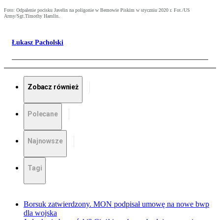
Foto: Odpalenie pocisku Javelin na poligonie w Bemowie Piskim w styczniu 2020 r. Fot./US
Army/Sgt.Timothy Hamlin.
Łukasz Pacholski
Zobacz również
Polecane
Najnowsze
Tagi
Borsuk zatwierdzony. MON podpisał umowę na nowe bwp
dla wojska