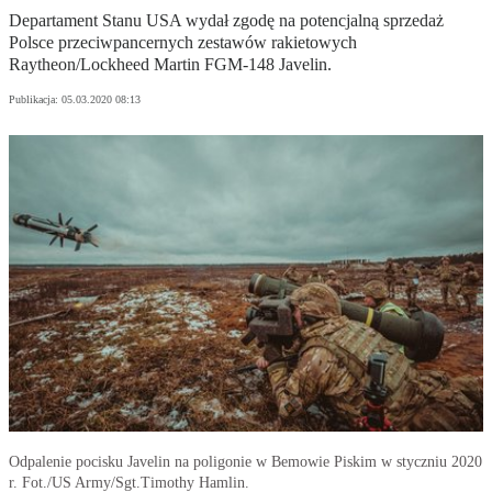
Departament Stanu USA wydał zgodę na potencjalną sprzedaż
Polsce przeciwpancernych zestawów rakietowych
Raytheon/Lockheed Martin FGM-148 Javelin.
Publikacja:
05.03.2020 08:13
Odpalenie pocisku Javelin na poligonie w Bemowie Piskim w styczniu 2020
r. Fot./US Army/Sgt.Timothy Hamlin.