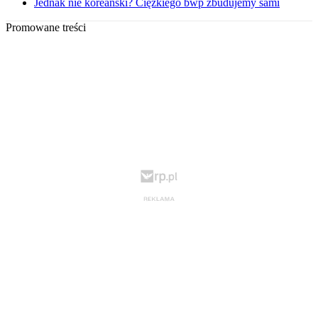
Jednak nie koreański? Ciężkiego bwp zbudujemy sami
Promowane treści