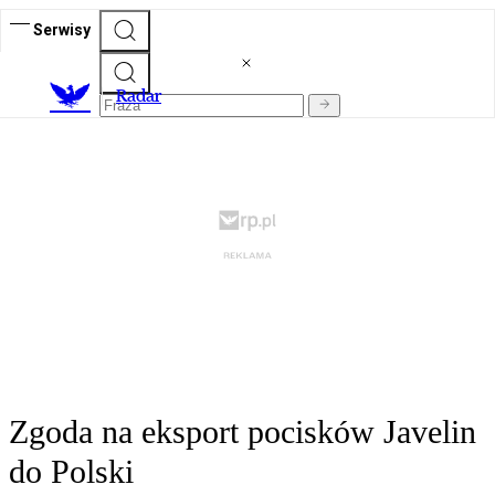
Serwisy
R
adar
Zgoda na eksport pocisków Javelin
do Polski