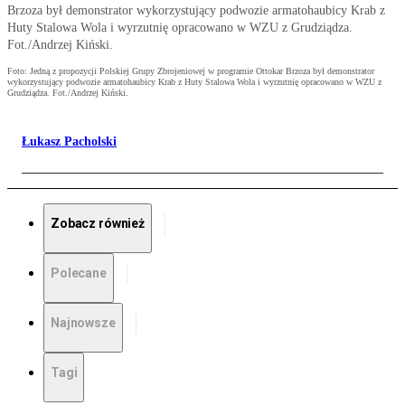
Brzoza był demonstrator wykorzystujący podwozie armatohaubicy Krab z
Huty Stalowa Wola i wyrzutnię opracowano w WZU z Grudziądza.
Fot./Andrzej Kiński.
Foto: Jedną z propozycji Polskiej Grupy Zbrojeniowej w programie Ottokar Brzoza był demonstrator
wykorzystujący podwozie armatohaubicy Krab z Huty Stalowa Wola i wyrzutnię opracowano w WZU z
Grudziądza. Fot./Andrzej Kiński.
Łukasz Pacholski
Zobacz również
Polecane
Najnowsze
Tagi