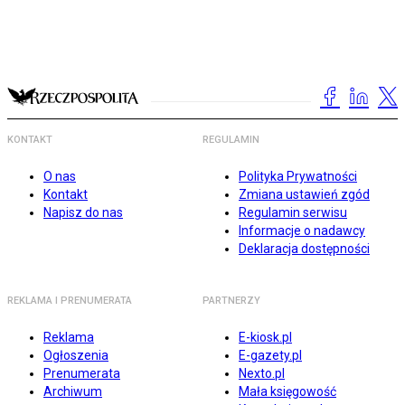
KONTAKT
REGULAMIN
O nas
Polityka Prywatności
Kontakt
Zmiana ustawień zgód
Napisz do nas
Regulamin serwisu
Informacje o nadawcy
Deklaracja dostępności
REKLAMA I PRENUMERATA
PARTNERZY
Reklama
E-kiosk.pl
Ogłoszenia
E-gazety.pl
Prenumerata
Nexto.pl
Archiwum
Mała księgowość