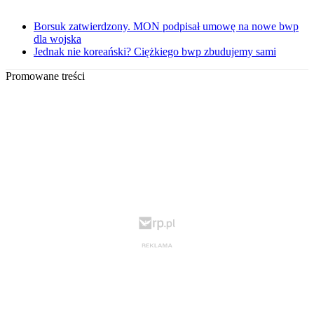
Borsuk zatwierdzony. MON podpisał umowę na nowe bwp
dla wojska
Jednak nie koreański? Ciężkiego bwp zbudujemy sami
Promowane treści