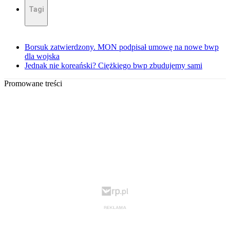
Tagi
Borsuk zatwierdzony. MON podpisał umowę na nowe bwp
dla wojska
Jednak nie koreański? Ciężkiego bwp zbudujemy sami
Promowane treści