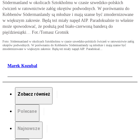
Södermanland w okolicach Sztokholmu w czasie szwedzko-polskich
ćwiczeń w ratownictwie załóg okrętów podwodnych. W porównaniu do
Kobbenów Södermanlandy są młodsze i mają szanse być zmodernizowane
w większym zakresie. Będą też miały napęd AIP. Paradoksalnie to właśnie
może spowodować, że posłużą pod biało-czerwoną banderą do
pięćdziesiątki… Fot./Tomasz Grotnik
Foto: Södermanland w okolicach Sztokholmu w czasie szwedzko-polskich ćwiczeń w ratownictwie załóg
okrętów podwodnych. W porównaniu do Kobbenów Södermanlandy są młodsze i mają szanse być
zmodernizowane w większym zakresie. Będą też miały napęd AIP. Paradoksal...
Marek Kozubal
Zobacz również
Polecane
Najnowsze