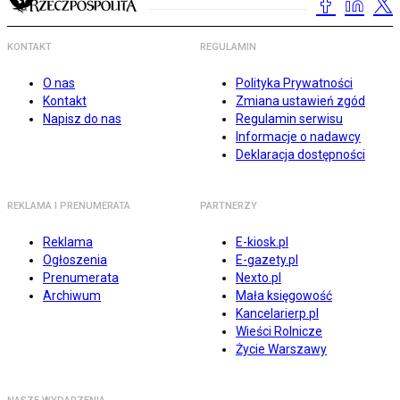
KONTAKT
REGULAMIN
O nas
Polityka Prywatności
Kontakt
Zmiana ustawień zgód
Napisz do nas
Regulamin serwisu
Informacje o nadawcy
Deklaracja dostępności
REKLAMA I PRENUMERATA
PARTNERZY
Reklama
E-kiosk.pl
Ogłoszenia
E-gazety.pl
Prenumerata
Nexto.pl
Archiwum
Mała księgowość
Kancelarierp.pl
Wieści Rolnicze
Życie Warszawy