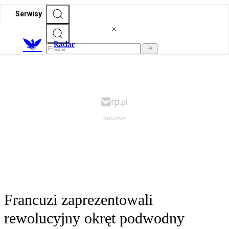
Serwisy
R
adar
Francuzi zaprezentowali
rewolucyjny okręt podwodny