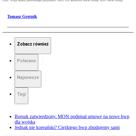
Foto: Wizja okrętu podwodnego przyszłości SMX 31E autorstwa Naval Group. Rys./Naval Group.
Tomasz Grotnik
Zobacz również
Polecane
Najnowsze
Tagi
Borsuk zatwierdzony. MON podpisał umowę na nowe bwp
dla wojska
Jednak nie koreański? Ciężkiego bwp zbudujemy sami