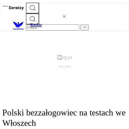
Serwisy
R
adar
Polski bezzałogowiec na testach we
Włoszech