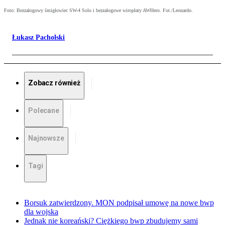
Foto: Bezzałogowy śmigłowiec SW-4 Solo i bezzałogowe wiropłaty AWHero. Fot./Leonardo.
Łukasz Pacholski
Zobacz również
Polecane
Najnowsze
Tagi
Borsuk zatwierdzony. MON podpisał umowę na nowe bwp
dla wojska
Jednak nie koreański? Ciężkiego bwp zbudujemy sami