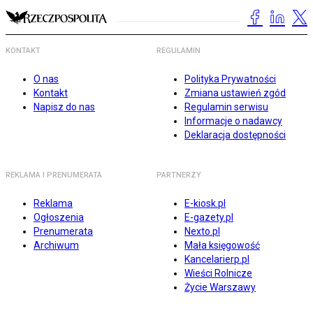
KONTAKT
REGULAMIN
O nas
Polityka Prywatności
Kontakt
Zmiana ustawień zgód
Napisz do nas
Regulamin serwisu
Informacje o nadawcy
Deklaracja dostępności
REKLAMA I PRENUMERATA
PARTNERZY
Reklama
E-kiosk.pl
Ogłoszenia
E-gazety.pl
Prenumerata
Nexto.pl
Archiwum
Mała księgowość
Kancelarierp.pl
Wieści Rolnicze
Życie Warszawy