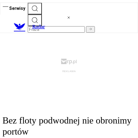
Serwisy
R
adar
Bez floty podwodnej nie obronimy
portów