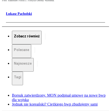
Foto: Radosław Pioch/3. Flotylla Obrony Wybrzeża.
Łukasz Pacholski
Zobacz również
Polecane
Najnowsze
Tagi
Borsuk zatwierdzony. MON podpisał umowę na nowe bwp
dla wojska
Jednak nie koreański? Ciężkiego bwp zbudujemy sami