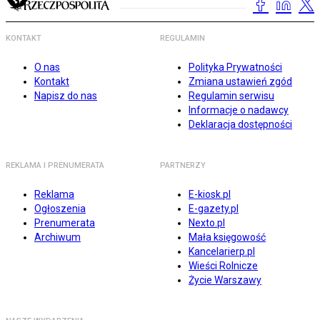
KONTAKT
REGULAMIN
O nas
Polityka Prywatności
Kontakt
Zmiana ustawień zgód
Napisz do nas
Regulamin serwisu
Informacje o nadawcy
Deklaracja dostępności
REKLAMA I PRENUMERATA
PARTNERZY
Reklama
E-kiosk.pl
Ogłoszenia
E-gazety.pl
Prenumerata
Nexto.pl
Archiwum
Mała księgowość
Kancelarierp.pl
Wieści Rolnicze
Życie Warszawy