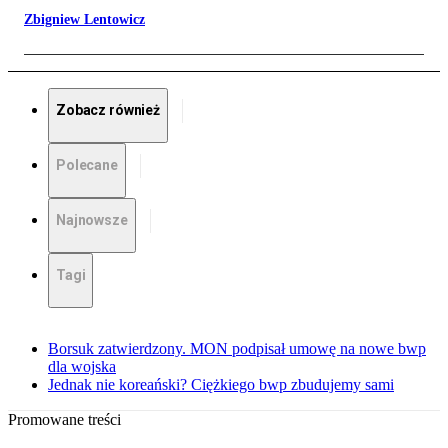
Zbigniew Lentowicz
Zobacz również
Polecane
Najnowsze
Tagi
Borsuk zatwierdzony. MON podpisał umowę na nowe bwp
dla wojska
Jednak nie koreański? Ciężkiego bwp zbudujemy sami
Promowane treści