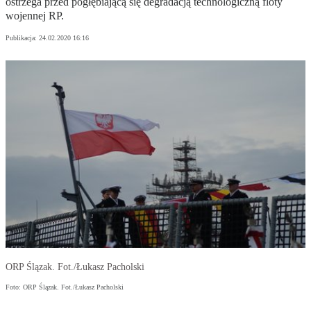
ostrzega przed pogłębiającą się degradacją technologiczną floty
wojennej RP.
Publikacja:
24.02.2020 16:16
ORP Ślązak. Fot./Łukasz Pacholski
Foto: ORP Ślązak. Fot./Łukasz Pacholski