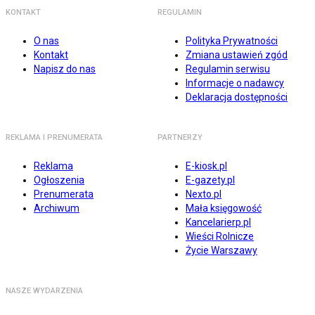
KONTAKT
REGULAMIN
O nas
Polityka Prywatności
Kontakt
Zmiana ustawień zgód
Napisz do nas
Regulamin serwisu
Informacje o nadawcy
Deklaracja dostępności
REKLAMA I PRENUMERATA
PARTNERZY
Reklama
E-kiosk.pl
Ogłoszenia
E-gazety.pl
Prenumerata
Nexto.pl
Archiwum
Mała księgowość
Kancelarierp.pl
Wieści Rolnicze
Życie Warszawy
NASZE WYDARZENIA