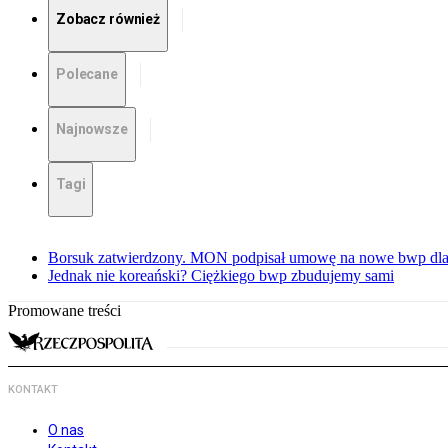
Zobacz również
Polecane
Najnowsze
Tagi
Borsuk zatwierdzony. MON podpisał umowę na nowe bwp dla
Jednak nie koreański? Ciężkiego bwp zbudujemy sami
Promowane treści
KONTAKT
O nas