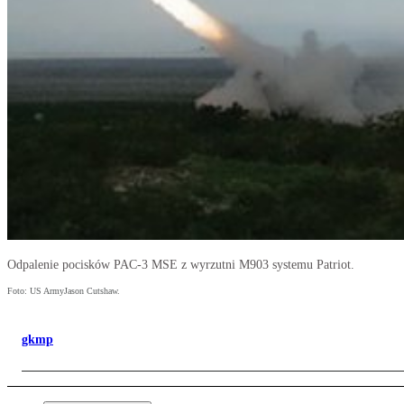
Odpalenie pocisków PAC-3 MSE z wyrzutni M903 systemu Patriot.
Foto: US ArmyJason Cutshaw.
gkmp