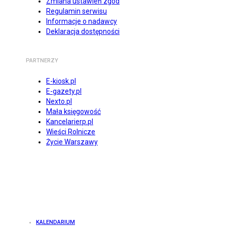
Zmiana ustawień zgód
Regulamin serwisu
Informacje o nadawcy
Deklaracja dostępności
PARTNERZY
E-kiosk.pl
E-gazety.pl
Nexto.pl
Mała księgowość
Kancelarierp.pl
Wieści Rolnicze
Życie Warszawy
KALENDARIUM