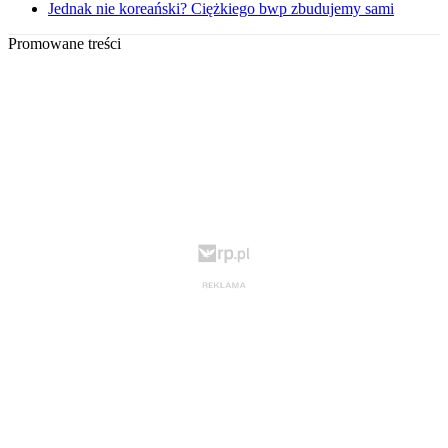
Jednak nie koreański? Ciężkiego bwp zbudujemy sami
Promowane treści