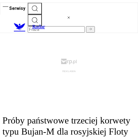
Serwisy
R
adar
Próby państwowe trzeciej korwety
typu Bujan-M dla rosyjskiej Floty