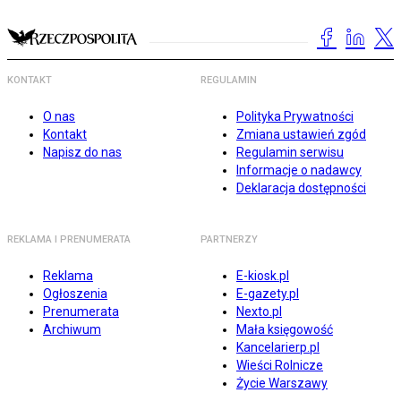
KONTAKT
REGULAMIN
O nas
Polityka Prywatności
Kontakt
Zmiana ustawień zgód
Napisz do nas
Regulamin serwisu
Informacje o nadawcy
Deklaracja dostępności
REKLAMA I PRENUMERATA
PARTNERZY
Reklama
E-kiosk.pl
Ogłoszenia
E-gazety.pl
Prenumerata
Nexto.pl
Archiwum
Mała księgowość
Kancelarierp.pl
Wieści Rolnicze
Życie Warszawy