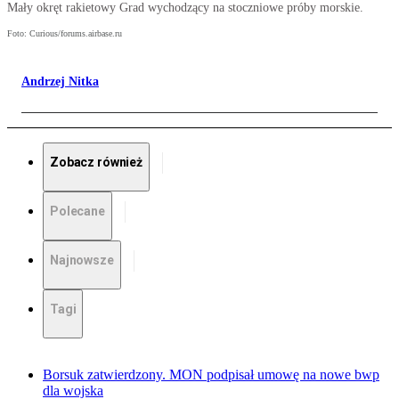
Mały okręt rakietowy Grad wychodzący na stoczniowe próby morskie.
Foto: Curious/forums.airbase.ru
Andrzej Nitka
Zobacz również
Polecane
Najnowsze
Tagi
Borsuk zatwierdzony. MON podpisał umowę na nowe bwp
dla wojska