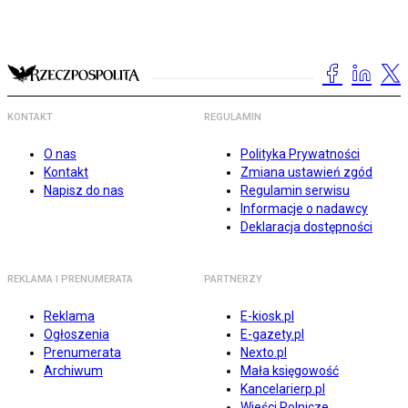
KONTAKT
REGULAMIN
O nas
Polityka Prywatności
Kontakt
Zmiana ustawień zgód
Napisz do nas
Regulamin serwisu
Informacje o nadawcy
Deklaracja dostępności
REKLAMA I PRENUMERATA
PARTNERZY
Reklama
E-kiosk.pl
Ogłoszenia
E-gazety.pl
Prenumerata
Nexto.pl
Archiwum
Mała księgowość
Kancelarierp.pl
Wieści Rolnicze