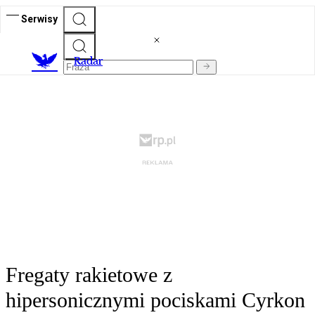
Serwisy
R
adar
Fregaty rakietowe z
hipersonicznymi pociskami Cyrkon