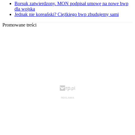
Borsuk zatwierdzony. MON podpisał umowę na nowe bwp
dla wojska
Jednak nie koreański? Ciężkiego bwp zbudujemy sami
Promowane treści