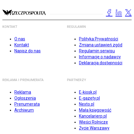
KONTAKT
REGULAMIN
O nas
Polityka Prywatności
Kontakt
Zmiana ustawień zgód
Napisz do nas
Regulamin serwisu
Informacje o nadawcy
Deklaracja dostępności
REKLAMA I PRENUMERATA
PARTNERZY
Reklama
E-kiosk.pl
Ogłoszenia
E-gazety.pl
Prenumerata
Nexto.pl
Archiwum
Mała księgowość
Kancelarierp.pl
Wieści Rolnicze
Życie Warszawy