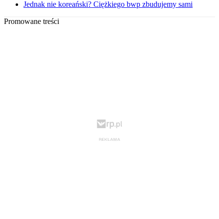
Jednak nie koreański? Ciężkiego bwp zbudujemy sami
Promowane treści