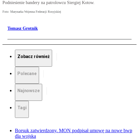
Podniesienie bandery na patrolowcu Siergiej Kotow.
Foto: Marynarka Wojenna Federacji Rosyjskiej
Tomasz Grotnik
Zobacz również
Polecane
Najnowsze
Tagi
Borsuk zatwierdzony. MON podpisał umowę na nowe bwp
dla wojska