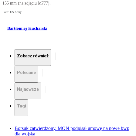
155 mm (na zdjęciu M777).
Foto: US Army
Bartłomiej Kucharski
Zobacz również
Polecane
Najnowsze
Tagi
Borsuk zatwierdzony. MON podpisał umowę na nowe bwp
dla wojska