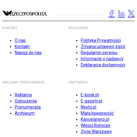
KONTAKT
REGULAMIN
O nas
Polityka Prywatności
Kontakt
Zmiana ustawień zgód
Napisz do nas
Regulamin serwisu
Informacje o nadawcy
Deklaracja dostępności
REKLAMA I PRENUMERATA
PARTNERZY
Reklama
E-kiosk.pl
Ogłoszenia
E-gazety.pl
Prenumerata
Nexto.pl
Archiwum
Mała księgowość
Kancelarierp.pl
Wieści Rolnicze
Życie Warszawy