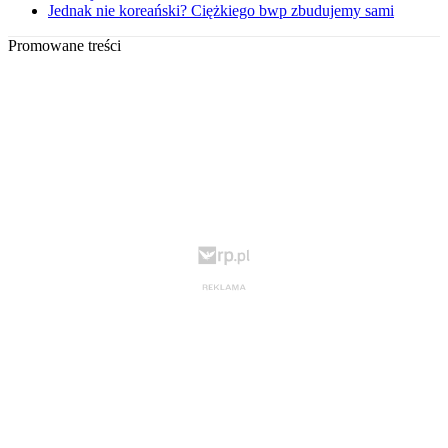
Jednak nie koreański? Ciężkiego bwp zbudujemy sami
Promowane treści