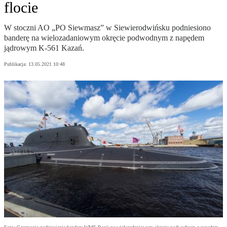
flocie
W stoczni AO „PO Siewmasz” w Siewierodwińsku podniesiono
banderę na wielozadaniowym okręcie podwodnym z napędem
jądrowym K-561 Kazań.
Publikacja:
13.05.2021 10:48