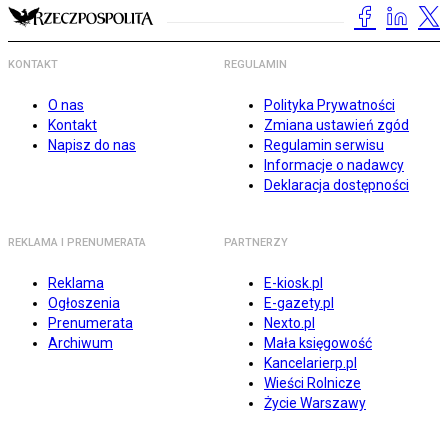
KONTAKT
REGULAMIN
O nas
Polityka Prywatności
Kontakt
Zmiana ustawień zgód
Napisz do nas
Regulamin serwisu
Informacje o nadawcy
Deklaracja dostępności
REKLAMA I PRENUMERATA
PARTNERZY
Reklama
E-kiosk.pl
Ogłoszenia
E-gazety.pl
Prenumerata
Nexto.pl
Archiwum
Mała księgowość
Kancelarierp.pl
Wieści Rolnicze
Życie Warszawy