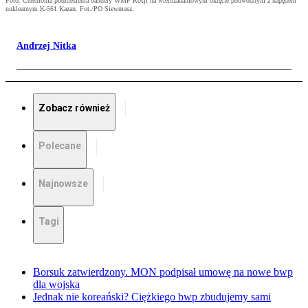
Foto: Ceremonia podniesienia bandery WMF Rosji na wielozadaniowym okręcie podwodnym z napędem
nuklearnym K-561 Kazan. Fot./PO Siewmasz.
Andrzej Nitka
Zobacz również
Polecane
Najnowsze
Tagi
Borsuk zatwierdzony. MON podpisał umowę na nowe bwp
dla wojska
Jednak nie koreański? Ciężkiego bwp zbudujemy sami